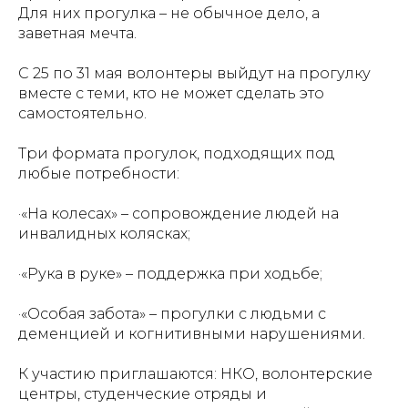
Для них прогулка – не обычное дело, а
заветная мечта.
НОВОСТИ
О ПАЛАТЕ
ИЗДАТЕЛ
ДЕЯТЕЛЬ
С 25 по 31 мая волонтеры выйдут на прогулку
вместе с теми, кто не может сделать это
самостоятельно.
Три формата прогулок, подходящих под
любые потребности:
НОВОСТИ
О ПАЛАТЕ
ИЗДАТЕ
·«На колесах» – сопровождение людей на
ДЕЯТЕ
инвалидных колясках;
·«Рука в руке» – поддержка при ходьбе;
·«Особая забота» – прогулки с людьми с
деменцией и когнитивными нарушениями.
К участию приглашаются: НКО, волонтерские
центры, студенческие отряды и