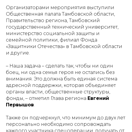
Организаторами мероприятия выступили
НОВОСТИ
О ПАЛАТЕ
ИЗДАТЕЛ
Общественная палата Тамбовской области,
ДЕЯТЕЛЬ
Правительство региона, Тамбовский
государственный технический университет,
министерство социальной защиты и
семейной политики, филиал Фонда
«Защитники Отечества» в Тамбовской области
и другие.
НОВОСТИ
О ПАЛАТЕ
ИЗДАТЕ
– Наша задача – сделать так, чтобы ни один
ДЕЯТЕ
боец, ни одна семья героя не остались без
внимания. Это должна быть единая система
адресной поддержки, которая объединяет
органы власти, общественные структуры,
фонды,
– отметил Глава региона
Евгений
Первышов
.
Также он подчеркнул, что минимум до двух лет
персонально необходимо сопровождать
каждого участника спецоперации, получать от